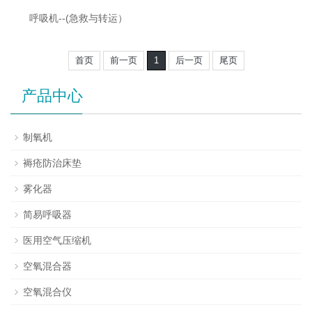
呼吸机--(急救与转运）
首页
前一页
1
后一页
尾页
产品中心
制氧机
褥疮防治床垫
雾化器
简易呼吸器
医用空气压缩机
空氧混合器
空氧混合仪